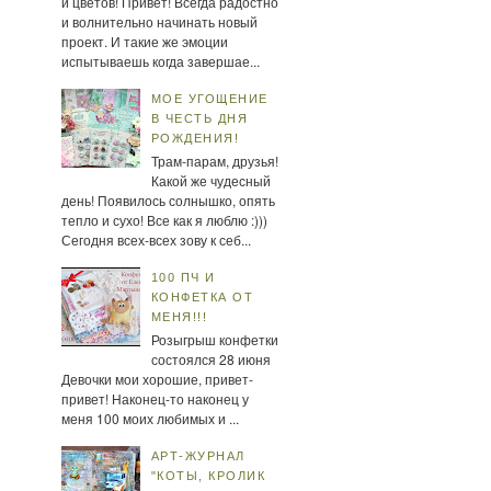
и цветов! Привет! Всегда радостно
и волнительно начинать новый
проект. И такие же эмоции
испытываешь когда завершае...
МОЕ УГОЩЕНИЕ
В ЧЕСТЬ ДНЯ
РОЖДЕНИЯ!
Трам-парам, друзья!
Какой же чудесный
день! Появилось солнышко, опять
тепло и сухо! Все как я люблю :)))
Сегодня всех-всех зову к себ...
100 ПЧ И
КОНФЕТКА ОТ
МЕНЯ!!!
Розыгрыш конфетки
состоялся 28 июня
Девочки мои хорошие, привет-
привет! Наконец-то наконец у
меня 100 моих любимых и ...
АРТ-ЖУРНАЛ
"КОТЫ, КРОЛИК