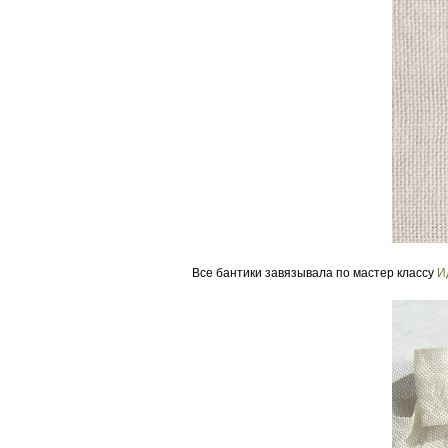
Все бантики завязывала по мастер классу
И