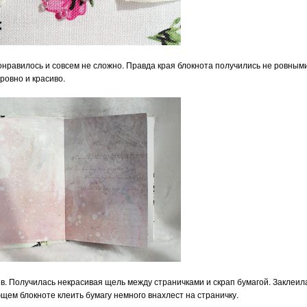
нравилось и совсем не сложно. Правда края блокнота получились не ровными
ровно и красиво.
в. Получилась некрасивая щель между страничками и скрап бумагой. Заклеил
щем блокноте клеить бумагу немного внахлест на страничку.