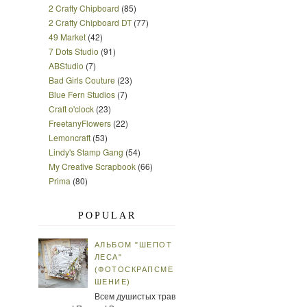
2 Crafty Chipboard
(85)
2 Crafty Chipboard DT
(77)
49 Market
(42)
7 Dots Studio
(91)
ABStudio
(7)
Bad Girls Couture
(23)
Blue Fern Studios
(7)
Craft o'clock
(23)
FreetanyFlowers
(22)
Lemoncraft
(53)
Lindy's Stamp Gang
(54)
My Creative Scrapbook
(66)
Prima
(80)
POPULAR
АЛЬБОМ "ШЕПОТ
ЛЕСА"
(ФОТОСКРАПСМЕ
ШЕНИЕ)
Всем душистых трав