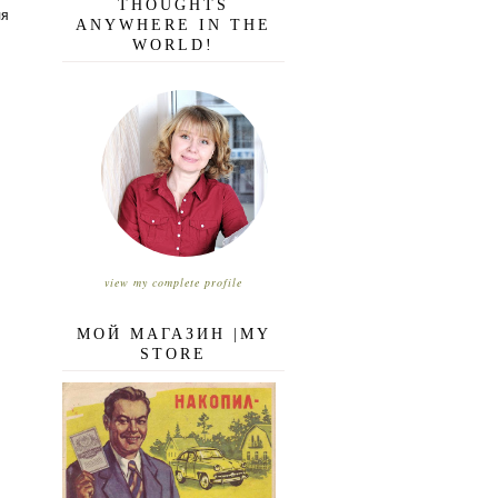
THOUGHTS
ля
ANYWHERE IN THE
WORLD!
view my complete profile
МОЙ МАГАЗИН |MY
STORE