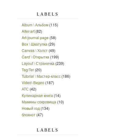
LABELS
Album \ Альбом
(115)
Alter-art
(82)
Art-journal page
(58)
Box \ Шкатулка
(29)
Canvas \ Холст
(49)
Card \ Открытка
(199)
Layout \ Страничка
(239)
Tag/Тег
(20)
Tutorial \ Мастер-класс
(186)
Video\ Видео
(187)
АТС
(42)
Кулинарная книга
(14)
Мамины сокровища
(10)
Новый год
(134)
блокнот
(47)
LABELS