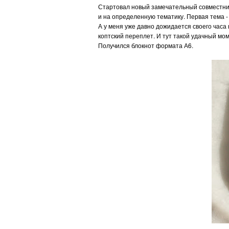
Стартовал новый замечательный совместник
и на определенную тематику. Первая тема 
А у меня уже давно дожидается своего часа
коптский переплет. И тут такой удачный мом
Получился блокнот формата А6.