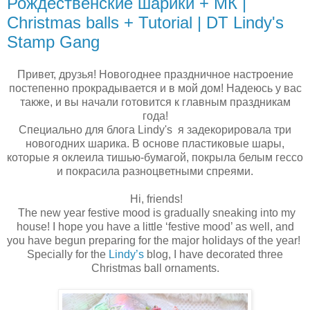
Рождественские шарики + МК |
Christmas balls + Tutorial | DT Lindy's
Stamp Gang
Привет, друзья! Новогоднее праздничное настроение
постепенно прокрадывается и в мой дом! Надеюсь у вас
также, и вы начали готовится к главным праздникам
года!
Специально для блога Lindy's я задекорировала три
новогодних шарика. В основе пластиковые шары,
которые я оклеила тишью-бумагой, покрыла белым гессо
и покрасила разноцветными спреями.
Hi, friends!
The new year festive mood is gradually sneaking into my
house! I hope you have a little ‘festive mood’ as well, and
you have begun preparing for the major holidays of the year!
Specially for the
Lindy’s
blog, I have decorated three
Christmas ball ornaments.