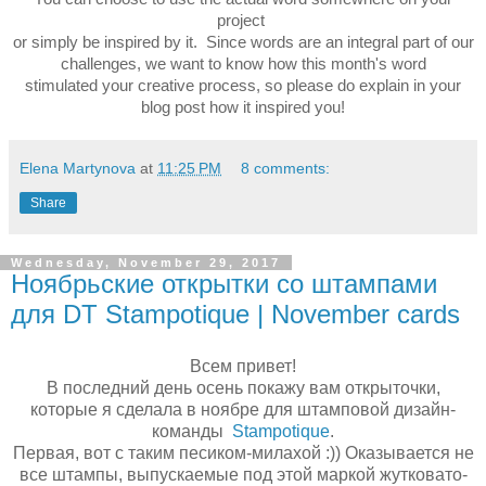
project
or simply be inspired by it. Since words
are an integral
part of our
challenges, we want to know
how this month's word
stimulated
your creative process,
so please do explain in your
blog post how it inspired you!
Elena Martynova
at
11:25 PM
8 comments:
Share
Wednesday, November 29, 2017
Ноябрьские открытки со штампами
для DT Stampotique | November cards
Всем привет!
В последний день осень покажу вам открыточки,
которые я сделала в ноябре для штамповой дизайн-
команды
Stampotique
.
Первая, вот с таким песиком-милахой :)) Оказывается не
все штампы, выпускаемые под этой маркой жутковато-