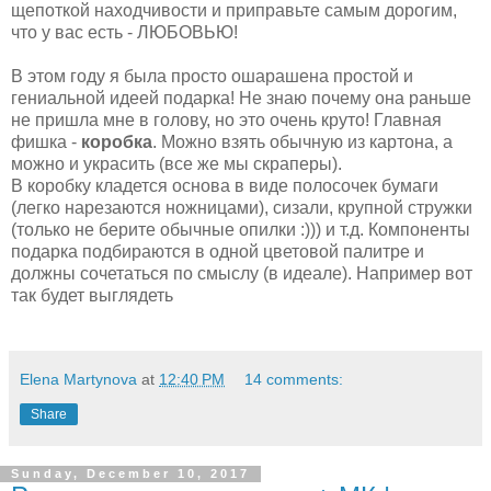
щепоткой находчивости и приправьте самым дорогим,
что у вас есть - ЛЮБОВЬЮ!
В этом году я была просто ошарашена простой и
гениальной идеей подарка! Не знаю почему она раньше
не пришла мне в голову, но это очень круто! Главная
фишка -
коробка
. Можно взять обычную из картона, а
можно и украсить (все же мы скраперы).
В коробку кладется основа в виде полосочек бумаги
(легко нарезаются ножницами), сизали, крупной стружки
(только не берите обычные опилки :))) и т.д. Компоненты
подарка подбираются в одной цветовой палитре и
должны сочетаться по смыслу (в идеале). Например вот
так будет выглядеть
Elena Martynova
at
12:40 PM
14 comments:
Share
Sunday, December 10, 2017