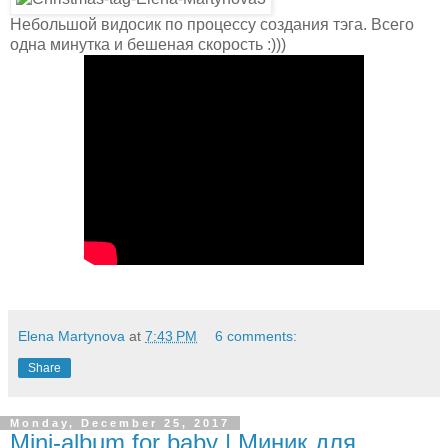
Небольшой видосик по процессу создания тэга. Всего
одна минутка и бешеная скорость :)))
Elena Martynova
at
7:43 PM
6 comments:
Share
Monday, December 25, 2017
Mini-album for baby | Миник для