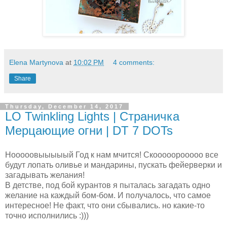
Elena Martynova
at
10:02 PM
4 comments:
Share
Thursday, December 14, 2017
LO Twinkling Lights | Страничка
Мерцающие огни | DT 7 DOTs
Нооооовыыыыый Год к нам мчится! Скооооорооооо все
будут лопать оливье и мандарины, пускать фейерверки и
загадывать желания!
В детстве, под бой курантов я пыталась загадать одно
желание на каждый бом-бом. И получалось, что самое
интересное! Не факт, что они сбывались. но какие-то
точно исполнились :)))