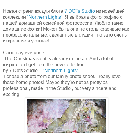
Новая страничка для блога
7 DOTs Studio
из новейшей
коллекции
“Northern Lights”
.
Я выбрала фотографию с
нашей домашней семейной фотосессии. Люблю такие
домашние фотки! Может быть они не столь красивые как
профессиональные, сделанные в студии , но зато очень
искренние и уютные!
Good day everyone!
The Christmas spirit is already in the air! And a lot of
inspiration I get from the new collection
by 7 Dots Studio –
“Northern Lights”
.
I chose a photo from our family photo shoot. I really love
these home photos! Maybe they're not as pretty as
professional, made in the Studio , but very sincere and
exciting!