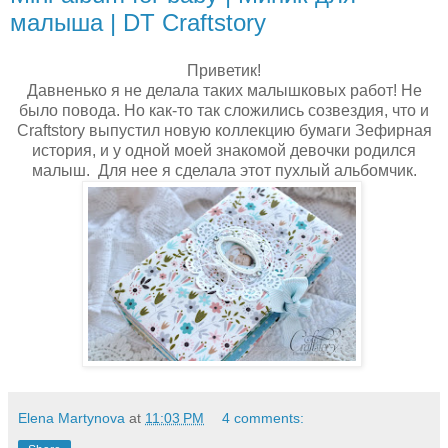
малыша | DT Craftstory
Приветик!
Давненько я не делала таких малышковых работ! Не
было повода. Но как-то так сложились созвездия, что и
Craftstory выпустил новую коллекцию бумаги Зефирная
история, и у одной моей знакомой девочки родился
малыш. Для нее я сделала этот пухлый альбомчик.
Elena Martynova
at
11:03 PM
4 comments: