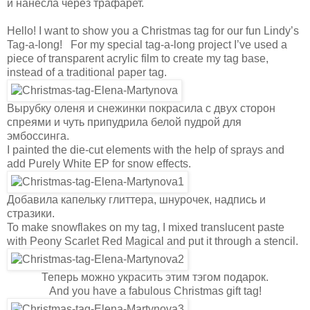
и нанесла через трафарет.
Hello! I want to show you a Christmas tag for our fun Lindy’s
Tag-a-long! For my special tag-a-long project I’ve used a
piece of transparent acrylic film to create my tag base,
instead of a traditional paper tag.
Вырубку оленя и снежинки покрасила с двух сторон
спреями и чуть припудрила белой пудрой для
эмбоссинга.
I painted the die-cut elements with the help of sprays and
add Purely White EP for snow effects.
Добавила капельку глиттера, шнурочек, надпись и
стразики.
To make snowflakes on my tag, I mixed translucent paste
with Peony Scarlet Red Magical and put it through a stencil.
Теперь можно украсить этим тэгом подарок.
And you have a fabulous Christmas gift tag!