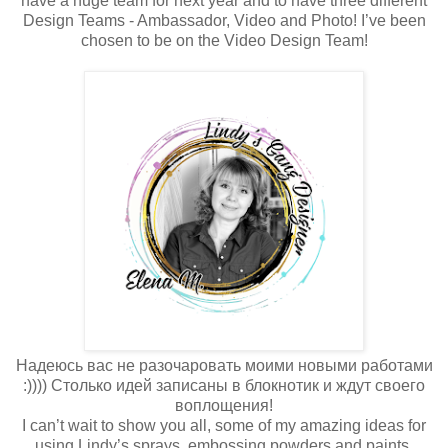
have a huge team for next year and to have three different
Design Teams - Ambassador, Video and Photo! I’ve been
chosen to be on the Video Design Team!
Надеюсь вас не разочаровать моими новыми работами
:)))) Столько идей записаны в блокнотик и ждут своего
воплощения!
I can’t wait to show you all, some of my amazing ideas for
using Lindy’s sprays, embossing powders and paints.