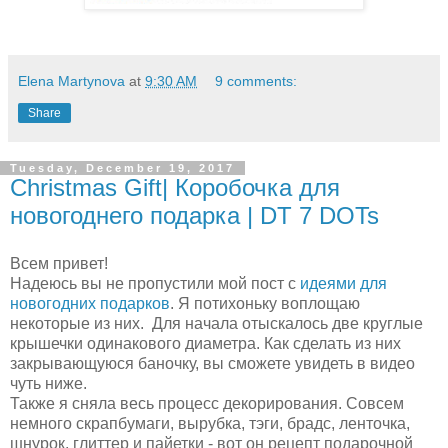
Elena Martynova
at
9:30 AM
9 comments:
Share
Tuesday, December 19, 2017
Christmas Gift| Коробочка для
новогоднего подарка | DT 7 DOTs
Всем привет!
Надеюсь вы не пропустили мой пост с
идеями для
новогодних подарков
. Я потихоньку воплощаю
некоторые из них. Для начала отыскалось две круглые
крышечки одинакового диаметра. Как сделать из них
закрывающуюся баночку, вы сможете увидеть в видео
чуть ниже.
Также я сняла весь процесс декорирования. Совсем
немного скрапбумаги, вырубка, тэги, брадс, ленточка,
шнурок, глиттер и пайетки - вот он рецепт подарочной